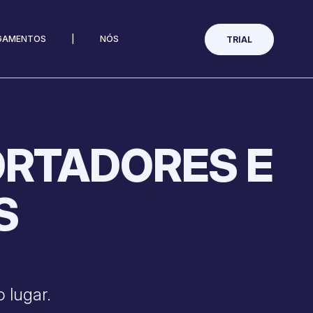
AGAMENTOS
|
NÓS
TRIAL
ORTADORES E
S
 lugar.